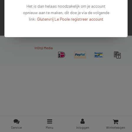
Het is dan helaas noodzakelijk om je account
Mijn account
opnieuw aan te maken, dit doe je via de volgende
Contactgegevens
link:
Glutenvrij Le Poole registreer account
Nieuwsbrief
Copyright © 2026 - De #1 glutenvrije webshop van Nederland & Belgie - All rights
reserved - Theme by
InStijl Media
Service
Menu
Inloggen
Winkelwagen