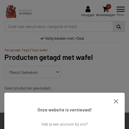
0
Menu
Inloggen
Winkelwagen
Veilig betalen met i-Deal
Terug naar Tags
|
Tags
wafel
Producten getagd met wafel
Geen producten gevonden!...
Veilig betalen met i-Deal
Onze website is vernieuwd!
Heb je een account bij ons?
Klantenservice