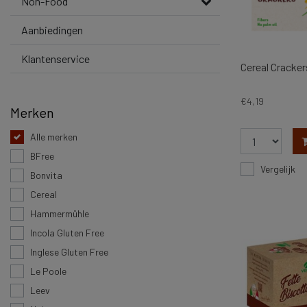
Non-Food
Aanbiedingen
Klantenservice
Cereal Cracker
€4,19
Merken
Alle merken
BFree
Vergelijk
Bonvita
Cereal
Hammermühle
Incola Gluten Free
Inglese Gluten Free
Le Poole
Leev