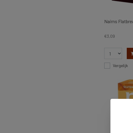
Nairns Flatbre
€3,09
Vergelijk