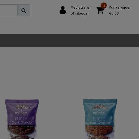
0
Registreren
Winkelwagen
of Inloggen
€0,00