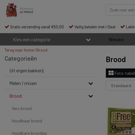
Gratis verzending vanaf €50,00
Veilig betalen met i-Deal
Lekke
Kies een categorie
Nieuws
Terug naar home
|
Brood
Categorieën
Brood
Uit eigen bakkerij
Foto-tabel
Melen / mixen
Brood
Vers brood
Houdbaar brood
Houdbare broodjes