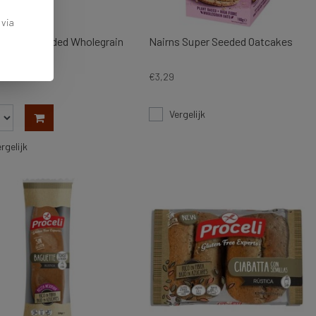
 via
s Super Seeded Wholegrain
Nairns Super Seeded Oatcakes
ers
€3,29
Vergelijk
rgelijk