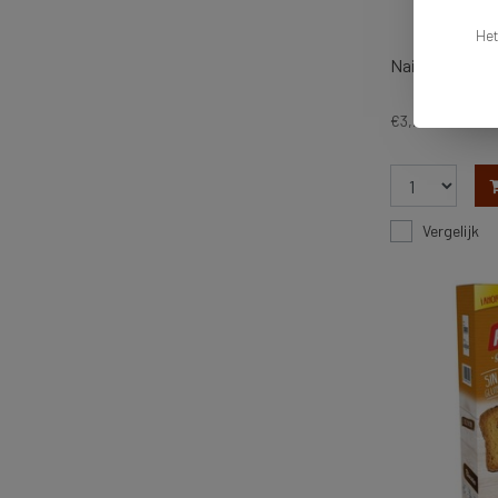
Het
Nairns Cheese
€3,29
Vergelijk