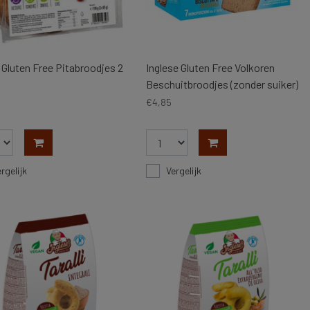
 Gluten Free Pitabroodjes 2
Inglese Gluten Free Volkoren
Beschuitbroodjes (zonder suiker)
200 gram
€4,85
rgelijk
Vergelijk