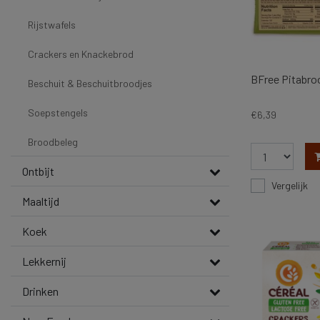
Rijstwafels
Crackers en Knackebrod
BFree Pitabro
Beschuit & Beschuitbroodjes
Soepstengels
€6,39
Broodbeleg
Ontbijt
Vergelijk
Maaltijd
Koek
Lekkernij
Drinken