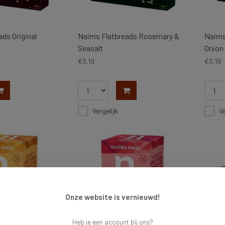
ads Original
Nairns Flatbreads Rosemary &
Nairn
Seasalt
Onion
€3,19
€3,19
Vergelijk
Ve
Onze website is vernieuwd!
Heb je een account bij ons?