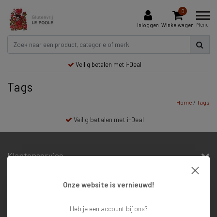
0
Menu
Inloggen
Winkelwagen
Veilig betalen met i-Deal
Tags
Home
/
Tags
Veilig betalen met i-Deal
Klantenservice
Mijn account
Onze website is vernieuwd!
Contactgegevens
Nieuwsbrief
Heb je een account bij ons?