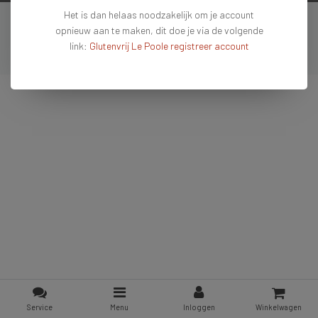
Het is dan helaas noodzakelijk om je account
Copyright © 2026 - De #1 glutenvrije webshop van Nederland & Belgie - All rights
opnieuw aan te maken, dit doe je via de volgende
reserved - Theme by
InStijl Media
link:
Glutenvrij Le Poole registreer account
Service
Menu
Inloggen
Winkelwagen