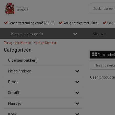
Gratis verzending vanaf €50,00
Veilig betalen met i-Deal
Lekke
Kies een categorie
Nieuws
Terug naar Merken
|
Merken
Semper
Categorieën
Foto-tabel
Uit eigen bakkerij
Melen / mixen
Geen producte
Brood
Ontbijt
Maaltijd
Koek