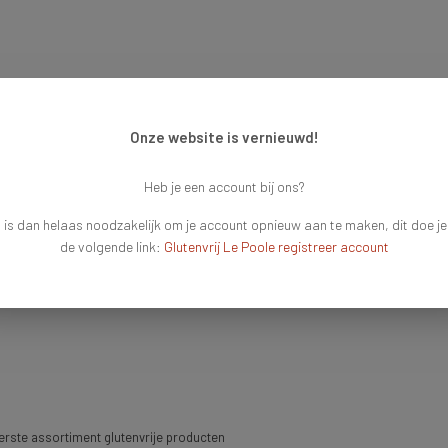
Onze website is vernieuwd!
Heb je een account bij ons?
 is dan helaas noodzakelijk om je account opnieuw aan te maken, dit doe je
de volgende link:
Glutenvrij Le Poole registreer account
rste assortiment glutenvrije producten