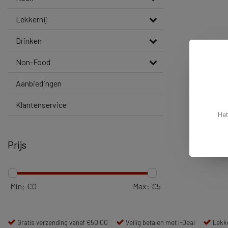
Lekkernij
Drinken
Non-Food
Aanbiedingen
Klantenservice
Het
Prijs
Min: €
0
Max: €
5
Gratis verzending vanaf €50,00
Veilig betalen met i-Deal
Lekke