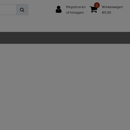
0
Registreren
Winkelwagen
of Inloggen
€0,00