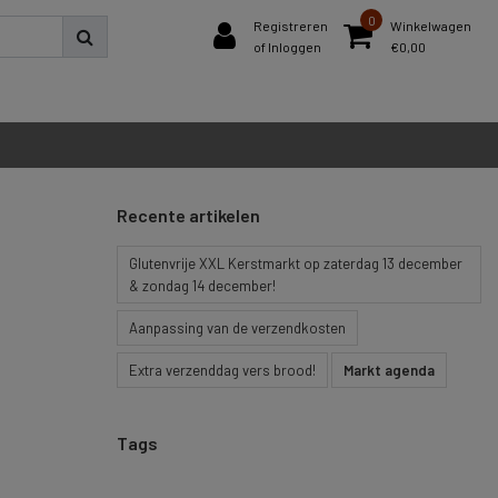
0
Registreren
Winkelwagen
of Inloggen
€0,00
Recente artikelen
Glutenvrije XXL Kerstmarkt op zaterdag 13 december
& zondag 14 december!
Aanpassing van de verzendkosten
Extra verzenddag vers brood!
Markt agenda
Tags