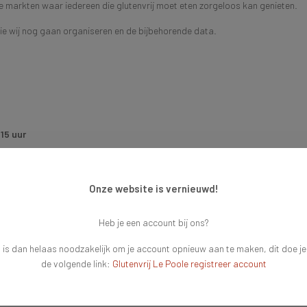
je markten waar iedereen die glutenvrij moet eten zorgeloos kan genieten.
ie wij nog gaan organiseren en de bijbehorende data.
 15 uur
Onze website is vernieuwd!
 tot 15 uur
Heb je een account bij ons?
t 15 uur
 is dan helaas noodzakelijk om je account opnieuw aan te maken, dit doe je
0 tot 15 uur
de volgende link:
Glutenvrij Le Poole registreer account