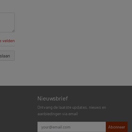
te velden
slaan
Nieuwsbrief
Ontvang de laatste updates, nieuws en
aanbiedingen via email
Abonneer