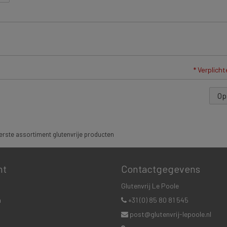
* Verplich
Op
rste assortiment glutenvrije producten
nt
Contactgegevens
Glutenvrij Le Poole
n
+31 (0) 85 80 81 545
post@glutenvrij-lepoole.nl