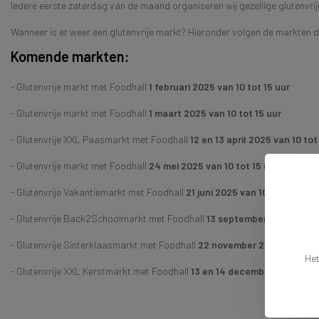
Iedere eerste zaterdag van de maand organiseren wij gezellige glutenvri
Wanneer is er weer een glutenvrije markt? Hieronder volgen de markten d
Komende markten:
- Glutenvrije markt met Foodhall
1 februari 2025 van 10 tot 15 uur
- Glutenvrije markt met Foodhall
1 maart 2025 van 10 tot 15 uur
- Glutenvrije XXL Paasmarkt met Foodhall
12 en 13 april 2025 van 10 tot
- Glutenvrije markt met Foodhall
24 mei 2025 van 10 tot 15 uur
- Glutenvrije Vakantiemarkt met Foodhall
21 juni 2025 van 10 tot 15 uur
- Glutenvrije Back2Schoolmarkt met Foodhall
13 september 2025 van 10
- Glutenvrije Sinterklaasmarkt met Foodhall
22 november 2025 van 10 to
Het
- Glutenvrije XXL Kerstmarkt met Foodhall
13 en 14 december 2025 van 1