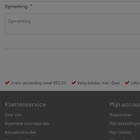
Opmerking:
*
Gratis verzending vanaf €50,00
Veilig betalen met i-Deal
Lekke
Klantenservice
Mijn accou
Over ons
Registreren
Algemene voorwaarden
Mijn bestellinge
Betaalmethoden
Mijn tickets