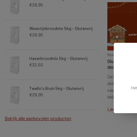
€29,95
Woestijnbroodmix 5kg - Glutenvrij
€29,95
Februari 27, 2024
November 25, 2
Haverbroodmix 5kg - Glutenvrij
Markt agenda
Glutenvrije XX
€32,50
december & zo
g
Lees meer
De feestelijke
m
dichterbij en dat
a
Het
Twello's Bruin 5kg - Glutenvrij
naar warmte, gez
€29,95
lekkers. Daa...
Lees meer
Bekijk alle aanbevolen producten