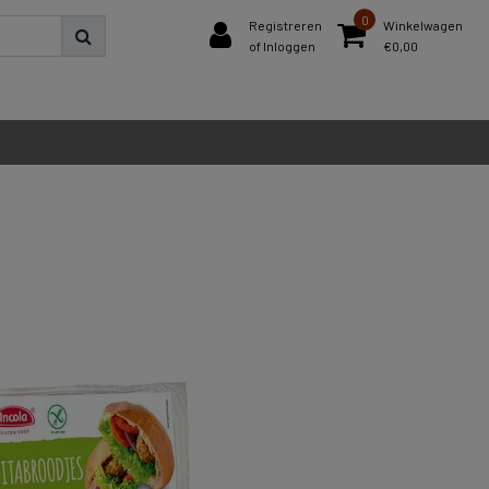
0
Registreren
Winkelwagen
of Inloggen
€0,00