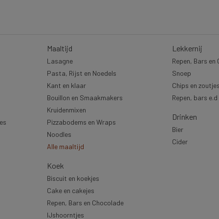
Maaltijd
Lekkernij
Lasagne
Repen, Bars en
Pasta, Rijst en Noedels
Snoep
Kant en klaar
Chips en zoutje
Bouillon en Smaakmakers
Repen, bars e.d
Kruidenmixen
Drinken
jes
Pizzabodems en Wraps
Bier
Noodles
Cider
Alle maaltijd
Koek
Biscuit en koekjes
Cake en cakejes
Repen, Bars en Chocolade
IJshoorntjes