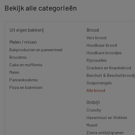
Bekijk alle categorieën
Uit eigen bakkerij
Brood
Vers brood
Melen / mixen
Houdbaar brood
Bakproducten en paneermeel
Houdbare broodjes
Broodmix
Rijstwafels
Cake en muffinmix
Crackers en Knackebrod
Melen
Beschuit & Beschuitbrood
Pannenkoekmix
Soepstengels
Pizza en bakmixen
Alle brood
Ontbijt
Crunchy
Havermout en Vlokken
Muesli
Zoete ontbijtgranen