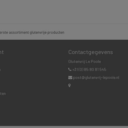
rste assortiment glutenvrije producten
nt
Contactgegevens
Glutenvrij Le Poole
n
+31 (0) 85 80 81 545
post@glutenvrij-lepoole.nl
cten