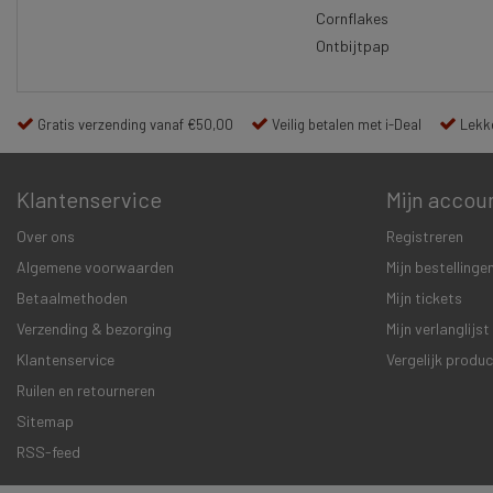
Cornflakes
Ontbijtpap
Gratis verzending vanaf €50,00
Veilig betalen met i-Deal
Lekke
Klantenservice
Mijn accou
Over ons
Registreren
Algemene voorwaarden
Mijn bestellinge
Betaalmethoden
Mijn tickets
Verzending & bezorging
Mijn verlanglijst
Klantenservice
Vergelijk produ
Ruilen en retourneren
Sitemap
RSS-feed