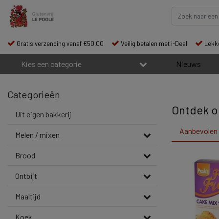
Gratis verzending vanaf €50,00
Veilig betalen met i-Deal
Lekke
Kies een categorie
Nieuws
Categorieën
Ontdek o
Uit eigen bakkerij
Aanbevolen
Melen / mixen
Brood
Ontbijt
Maaltijd
Koek