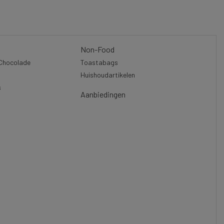
Non-Food
 Chocolade
Toastabags
Huishoudartikelen
s
Aanbiedingen