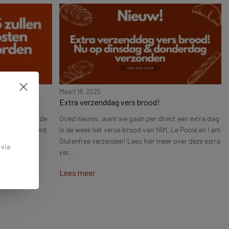
Maart 18, 2025
en
Extra verzenddag vers brood!
r uit: stijgende
Goed nieuws, want we gaan per direct een extra dag
n we geprobeerd
in de week het verse brood van YAM, Le Poole en I am
te voorkomen,
Glutenfree verzenden! Lees hier meer over deze extra
 via
ver...
Lees meer