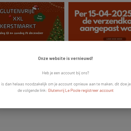
025
April 15, 2025
Onze website is vernieuwd!
L Kerstmarkt op zaterdag 13
Aanpassing van de verzendkost
ndag 14 december!
Helaas kunnen wij er niet langer onde
Heb je een account bij ons?
 decembermaand komt steeds
kosten. De afgelopen 5 jaar hebbe
 is de perfecte tijd om uit te kijken
een stijging van de verzendkosten 
 is dan helaas noodzakelijk om je account opnieuw aan te maken, dit doe je
elligheid en natuurlijk héél veel
maar hela...
de volgende link:
Glutenvrij Le Poole registreer account
Lees meer