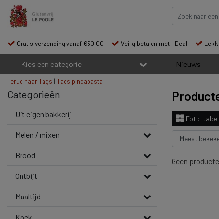
Gratis verzending vanaf €50,00
Veilig betalen met i-Deal
Lekke
Kies een categorie
Nieuws
Terug naar Tags
|
Tags
pindapasta
Categorieën
Producte
Uit eigen bakkerij
Foto-tabel
Melen / mixen
Brood
Geen producte
Ontbijt
Maaltijd
Koek