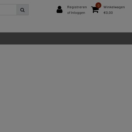
0
Registreren
Winkelwagen
of Inloggen
€0,00