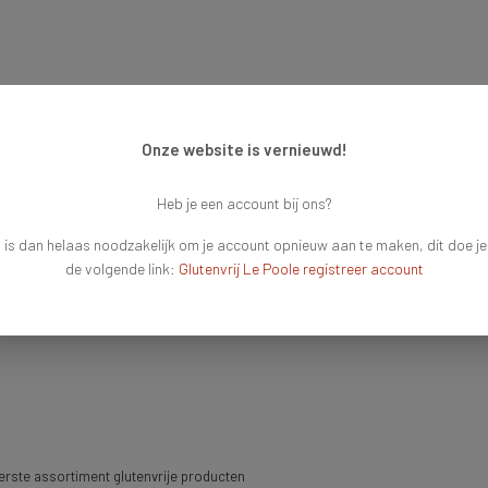
Onze website is vernieuwd!
Heb je een account bij ons?
 is dan helaas noodzakelijk om je account opnieuw aan te maken, dit doe je
de volgende link:
Glutenvrij Le Poole registreer account
rste assortiment glutenvrije producten