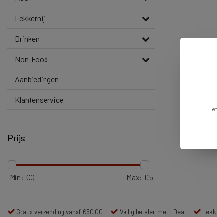
Lekkernij
Drinken
Non-Food
Aanbiedingen
Klantenservice
Het
Prijs
Min: €
0
Max: €
5
Gratis verzending vanaf €50,00
Veilig betalen met i-Deal
Lekke