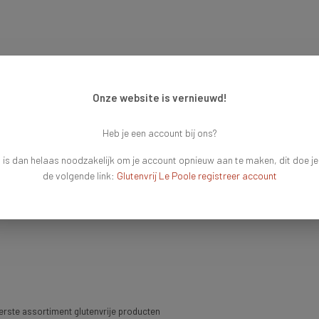
Onze website is vernieuwd!
Heb je een account bij ons?
 is dan helaas noodzakelijk om je account opnieuw aan te maken, dit doe je
de volgende link:
Glutenvrij Le Poole registreer account
rste assortiment glutenvrije producten