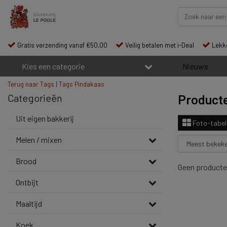
Gratis verzending vanaf €50,00
Veilig betalen met i-Deal
Lekke
Kies een categorie
Nieuws
Terug naar Tags
|
Tags
Pindakaas
Categorieën
Producte
Uit eigen bakkerij
Foto-tabel
Melen / mixen
Brood
Geen producte
Ontbijt
Maaltijd
Koek