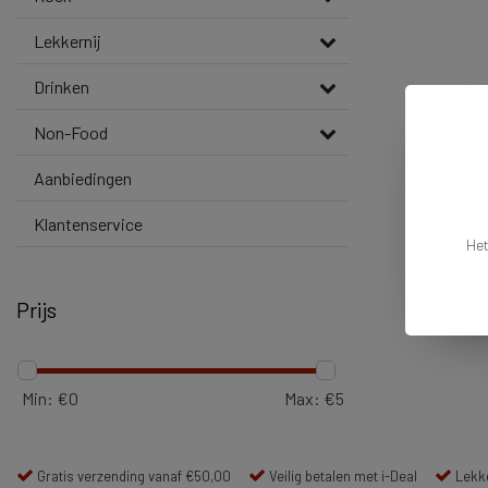
Lekkernij
Drinken
Non-Food
Aanbiedingen
Klantenservice
Het
Prijs
Min: €
0
Max: €
5
Gratis verzending vanaf €50,00
Veilig betalen met i-Deal
Lekke