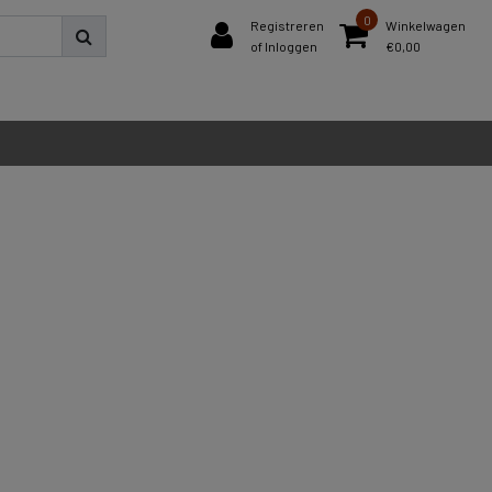
0
Registreren
Winkelwagen
of Inloggen
€0,00