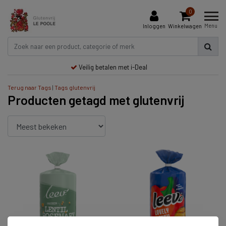
0
Menu
Inloggen
Winkelwagen
Veilig betalen met i-Deal
Terug naar Tags
|
Tags
glutenvrij
Producten getagd met glutenvrij