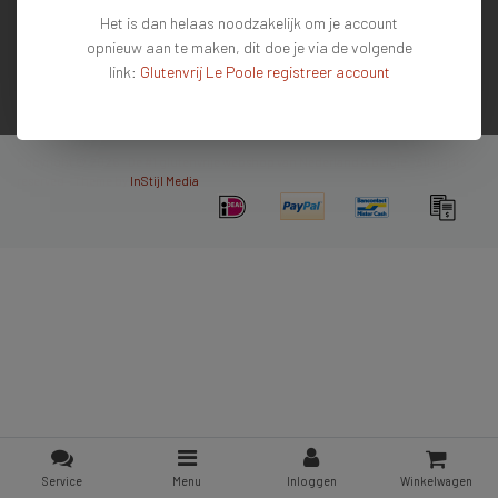
Het is dan helaas noodzakelijk om je account
Mijn account
opnieuw aan te maken, dit doe je via de volgende
Contactgegevens
link:
Glutenvrij Le Poole registreer account
Nieuwsbrief
Copyright © 2026 - De #1 glutenvrije webshop van Nederland & Belgie - All rights
reserved - Theme by
InStijl Media
Service
Menu
Inloggen
Winkelwagen