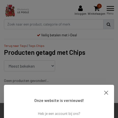
0
Menu
Inloggen
Winkelwagen
Veilig betalen met i-Deal
Terug naar Tags
|
Tags
Chips
Producten getagd met Chips
Geen producten gevonden!...
Veilig betalen met i-Deal
Onze website is vernieuwd!
Heb je een account bij ons?
Klantenservice