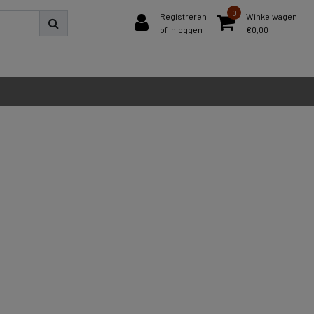
0
Registreren
Winkelwagen
of Inloggen
€0,00