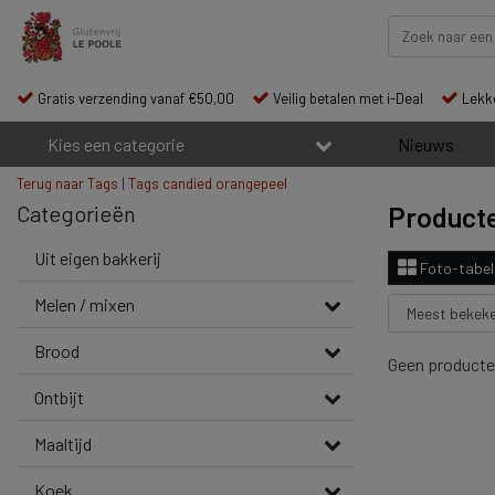
Gratis verzending vanaf €50,00
Veilig betalen met i-Deal
Lekke
Kies een categorie
Nieuws
Terug naar Tags
|
Tags
candied orangepeel
Categorieën
Producte
Uit eigen bakkerij
Foto-tabel
Melen / mixen
Brood
Geen producte
Ontbijt
Maaltijd
Koek