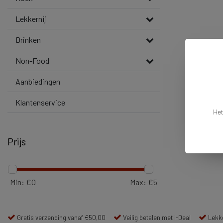
Lekkernij
Drinken
Non-Food
Aanbiedingen
Klantenservice
Het
Prijs
Min: €
0
Max: €
5
Gratis verzending vanaf €50,00
Veilig betalen met i-Deal
Lekke