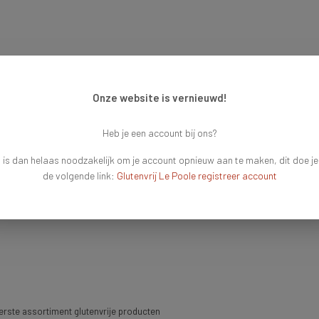
Onze website is vernieuwd!
Heb je een account bij ons?
 is dan helaas noodzakelijk om je account opnieuw aan te maken, dit doe je
de volgende link:
Glutenvrij Le Poole registreer account
rste assortiment glutenvrije producten