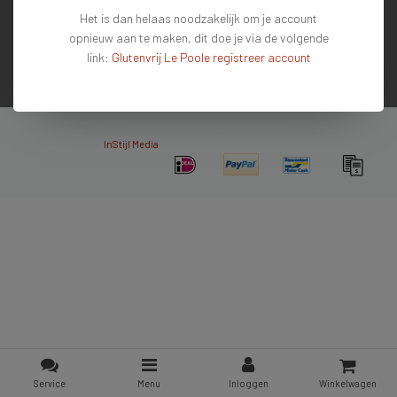
Het is dan helaas noodzakelijk om je account
Mijn account
opnieuw aan te maken, dit doe je via de volgende
Contactgegevens
link:
Glutenvrij Le Poole registreer account
Nieuwsbrief
Copyright © 2026 - De #1 glutenvrije webshop van Nederland & Belgie - All rights
reserved - Theme by
InStijl Media
Service
Menu
Inloggen
Winkelwagen