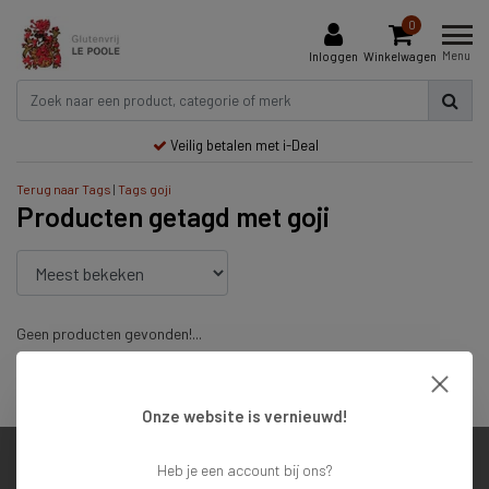
0
Menu
Inloggen
Winkelwagen
Veilig betalen met i-Deal
Terug naar Tags
|
Tags
goji
Producten getagd met goji
Geen producten gevonden!...
Veilig betalen met i-Deal
Onze website is vernieuwd!
Heb je een account bij ons?
Klantenservice