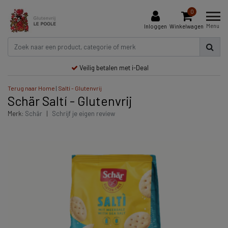
0
Menu
Inloggen
Winkelwagen
Veilig betalen met i-Deal
Terug naar Home
|
Saltí­ - Glutenvrij
Schär Saltí­ - Glutenvrij
Merk:
Schär
|
Schrijf je eigen review