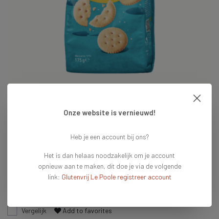
Onze website is vernieuwd!
€3,29
Heb je een account bij ons?
Op voorraad
Het is dan helaas noodzakelijk om je account
Vandaag voor 16:00 besteld = vandaag verzonden
opnieuw aan te maken, dit doe je via de volgende
link:
Glutenvrij Le Poole registreer account
Toevoegen aan winkelwagen
Vergelijk
Add to favorites