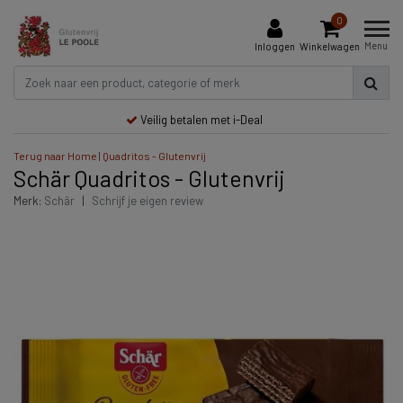
0
Menu
Inloggen
Winkelwagen
Veilig betalen met i-Deal
Terug naar Home
|
Quadritos - Glutenvrij
Schär Quadritos - Glutenvrij
Merk:
Schär
|
Schrijf je eigen review