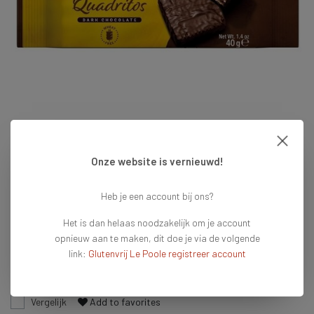
Onze website is vernieuwd!
€1,49
Heb je een account bij ons?
Op voorraad
Het is dan helaas noodzakelijk om je account
Vandaag voor 16:00 besteld = vandaag verzonden
opnieuw aan te maken, dit doe je via de volgende
link:
Glutenvrij Le Poole registreer account
Toevoegen aan winkelwagen
Vergelijk
Add to favorites