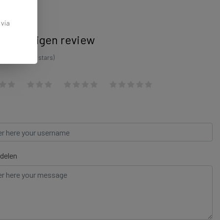
 via
ijf je eigen review
 an amount of stars)
delen