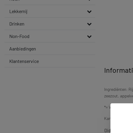
Lekkernij
Drinken
Non-Food
Aanbiedingen
Klantenservice
Informat
Ingrediënten: Ri
zeezout, appelv
*= Van gecontrol
Kan sporen bev
Didn't find wha