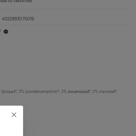
Add to favorites
4022993070019
% lijnzaad*, 3% zonnebloempitten*, 3%
sesamzaad
*, 3% vlasmeel*,