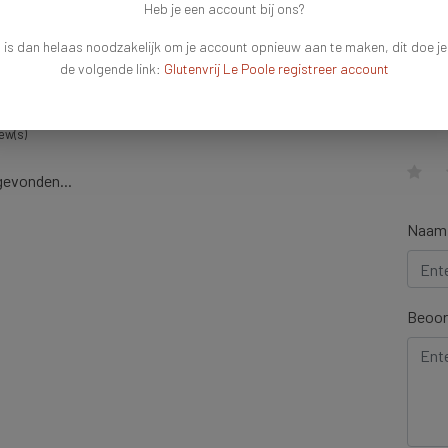
Heb je een account bij ons?
en!
 is dan helaas noodzakelijk om je account opnieuw aan te maken, dit doe je
de volgende link:
Glutenvrij Le Poole registreer account
Schr
(Select
ew(s)
gevonden...
Naam
Beoor