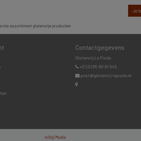
Je 
rste assortiment glutenvrije producten
nt
Contactgegevens
Glutenvrij Le Poole
n
+31 (0) 85 80 81 545
post@glutenvrij-lepoole.nl
cten
ights reserved - Theme by
InStijl Media