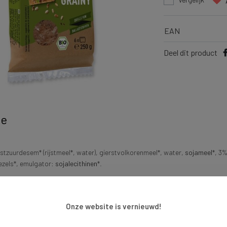
EAN
Deel dit product
ie
jstzuurdesem* (rijstmeel*, water), gierstvolkorenmeel*, water,
sojameel
*, 3
ezels*, emulgator:
sojalecithinen
*.
eerde biologische teelt.
atten van
lupine
en
ei
.
Onze website is vernieuwd!
t you're looking for?