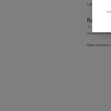
Laat ons help
Het
Reviews
average of 0 revi
Geen reviews 