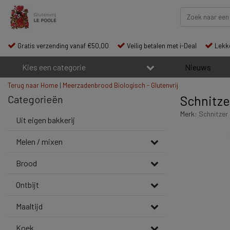
Gratis verzending vanaf €50,00
Veilig betalen met i-Deal
Lekke
Kies een categorie
Nieuws
Terug naar Home
|
Meerzadenbrood Biologisch - Glutenvrij
Categorieën
Schnitze
Merk:
Schnitzer
Uit eigen bakkerij
Melen / mixen
Brood
Ontbijt
Maaltijd
Koek