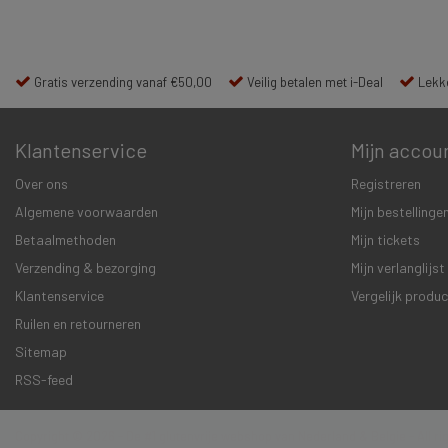
Gratis verzending vanaf €50,00
Veilig betalen met i-Deal
Lekke
Klantenservice
Mijn accou
Over ons
Registreren
Algemene voorwaarden
Mijn bestellinge
Betaalmethoden
Mijn tickets
Verzending & bezorging
Mijn verlanglijst
Klantenservice
Vergelijk produ
Ruilen en retourneren
Sitemap
RSS-feed
Copyright © 2026 - De #1 glutenvrije webshop van Nederland & Belgie - All r