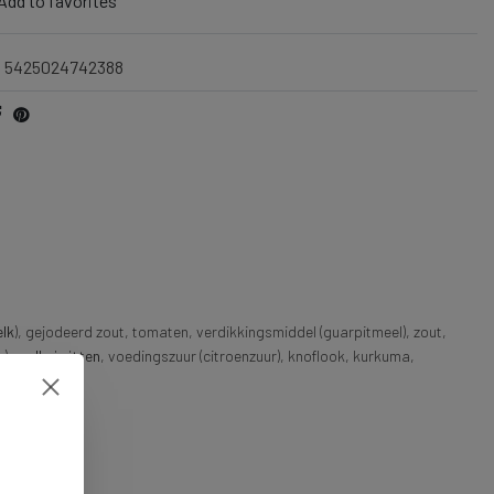
Add to favorites
5425024742388
lk
), gejodeerd zout, tomaten, verdikkingsmiddel (guarpitmeel), zout,
n),
melkeiwitten
, voedingszuur (citroenzuur), knoflook, kurkuma,