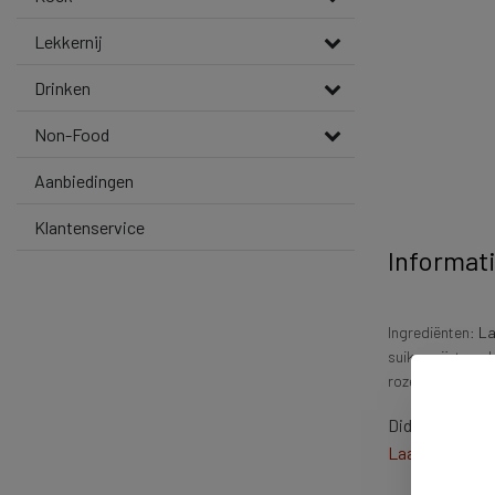
Lekkernij
Drinken
Non-Food
Aanbiedingen
Klantenservice
Informat
Ingrediënten:
La
suiker, rijstmee
rozemarijn.
Didn't find wha
Laat ons help