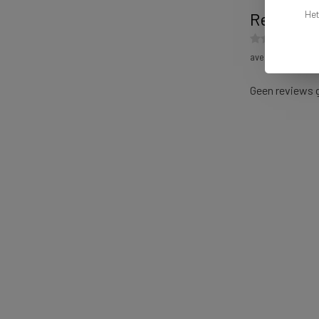
Het
Reviews
average of 0 revi
Geen reviews 