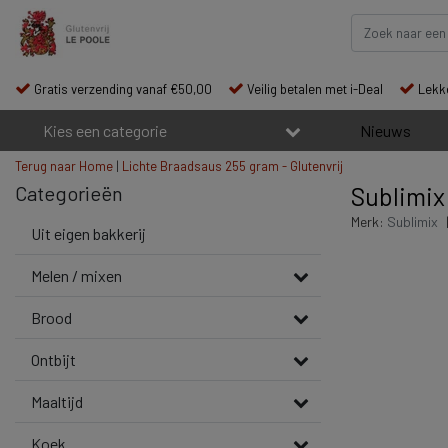
Gratis verzending vanaf €50,00
Veilig betalen met i-Deal
Lekke
Kies een categorie
Nieuws
Terug naar Home
|
Lichte Braadsaus 255 gram - Glutenvrij
Categorieën
Sublimix
Merk:
Sublimix
Uit eigen bakkerij
Melen / mixen
Brood
Ontbijt
Maaltijd
Koek