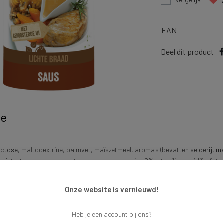
EAN
Deel dit product
ie
ctose
, maltodextrine, palmvet, maïszetmeel, aroma's (bevatten
selderij
,
me
l, gistextract, rundvleesextract, geroosterde uien 2%, stabilisator (difosfate
Onze website is vernieuwd!
t you're looking for?
en!
Heb je een account bij ons?