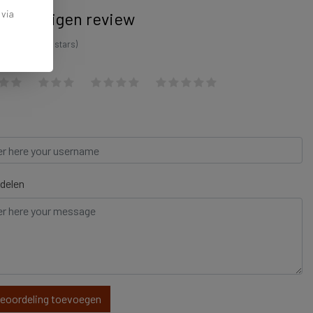
 via
ijf je eigen review
 an amount of stars)
delen
beoordeling toevoegen