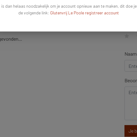
 is dan helaas noodzakelijk om je account opnieuw aan te maken, dit doe je
Schr
de volgende link:
Glutenvrij Le Poole registreer account
(Select
ew(s)
gevonden...
Naam
Beoor
Je 