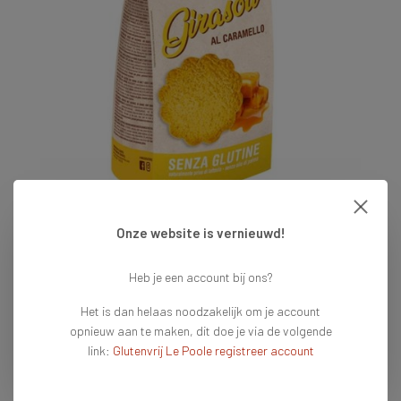
Onze website is vernieuwd!
€3,80
Heb je een account bij ons?
Het is dan helaas noodzakelijk om je account
opnieuw aan te maken, dit doe je via de volgende
Op voorraad
Vandaag voor 16:00 besteld = vandaag verzonden
link:
Glutenvrij Le Poole registreer account
Toevoegen aan winkelwagen