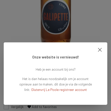
Onze website is vernieuwd!
€2,79
Heb je een account bij ons?
Op voorraad
Het is dan helaas noodzakelijk om je account
Vandaag voor 16:00 besteld = vandaag verzonden
opnieuw aan te maken, dit doe je via de volgende
link:
Glutenvrij Le Poole registreer account
Toevoegen aan winkelwagen
Vergelijk
Add to favorites