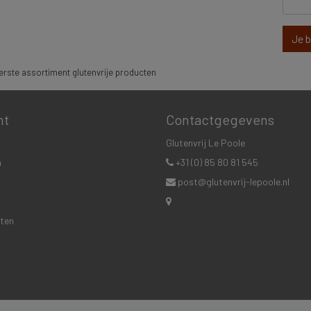
Je 
rste assortiment glutenvrije producten
nt
Contactgegevens
Glutenvrij Le Poole
n
+31 (0) 85 80 81 545
post@glutenvrij-lepoole.nl
cten