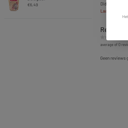
Didn't find wha
€6,49
Laat ons help
Het
Reviews
average of 0 revi
Geen reviews 