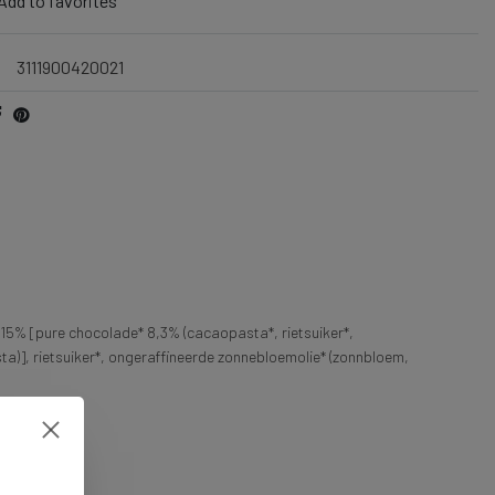
Add to favorites
3111900420021
* 15% [pure chocolade* 8,3% (cacaopasta*, rietsuiker*,
ta)], rietsuiker*, ongeraffineerde zonnebloemolie* (zonnbloem,