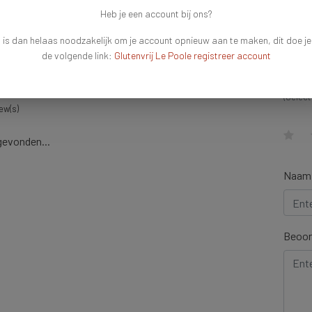
t you're looking for?
Heb je een account bij ons?
en!
 is dan helaas noodzakelijk om je account opnieuw aan te maken, dit doe je
de volgende link:
Glutenvrij Le Poole registreer account
Schr
(Select
ew(s)
gevonden...
Naam
Beoor