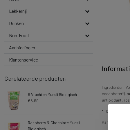
Lekkernij
Drinken
Non-Food
Aanbiedingen
Klantenservice
Informat
Gerelateerde producten
Ingrediënten: V
cacaoboter*),
m
6 Vruchten Muesli Biologisch
antioxidant: ro
€5,99
*= biologisch
Kan sporen bev
Raspberry & Chocolate Muesli
Biologisch