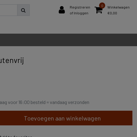
0
Registreren
Winkelwagen
of Inloggen
€0,00
utenvrij
aag voor 16:00 besteld = vandaag verzonden
Toevoegen aan winkelwagen