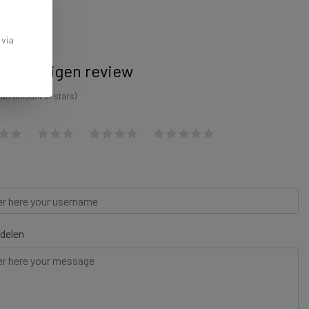
 via
ijf je eigen review
 an amount of stars)
delen