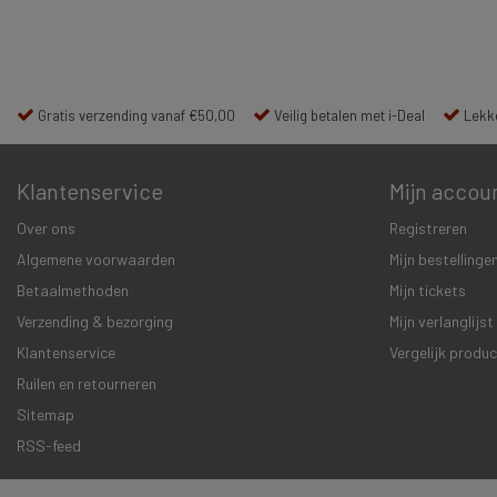
Gratis verzending vanaf €50,00
Veilig betalen met i-Deal
Lekke
Klantenservice
Mijn accou
Over ons
Registreren
Algemene voorwaarden
Mijn bestellinge
Betaalmethoden
Mijn tickets
Verzending & bezorging
Mijn verlanglijst
Klantenservice
Vergelijk produ
Ruilen en retourneren
Sitemap
RSS-feed