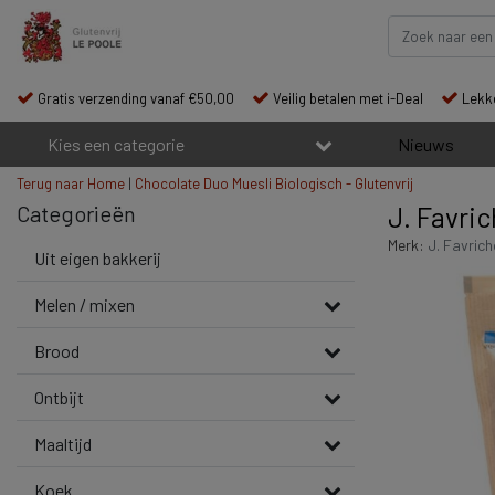
Gratis verzending vanaf €50,00
Veilig betalen met i-Deal
Lekke
Kies een categorie
Nieuws
Terug naar Home
|
Chocolate Duo Muesli Biologisch - Glutenvrij
Categorieën
J. Favri
Merk:
J. Favric
Uit eigen bakkerij
Melen / mixen
Brood
Ontbijt
Maaltijd
Koek