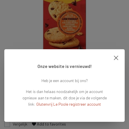
Onze website is vernieuwd!
€2,15
Heb je een account bij ons?
Op voorraad
Het is dan helaas noodzakelijk om je account
Vandaag voor 16:00 besteld = vandaag verzonden
opnieuw aan te maken, dit doe je via de volgende
link:
Glutenvrij Le Poole registreer account
Toevoegen aan winkelwagen
Vergelijk
Add to favorites