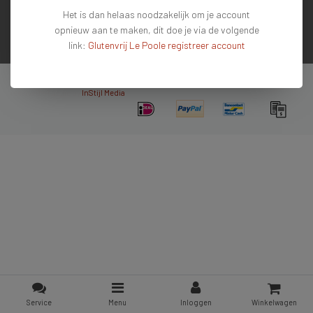
Het is dan helaas noodzakelijk om je account
Contactgegevens
opnieuw aan te maken, dit doe je via de volgende
link:
Glutenvrij Le Poole registreer account
Nieuwsbrief
Copyright © 2026 - De #1 glutenvrije webshop van Nederland & Belgie - All rights
reserved - Theme by
InStijl Media
Service
Menu
Inloggen
Winkelwagen