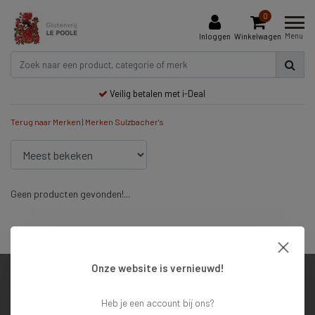
0
Menu
Inloggen
Winkelwagen
Veilig betalen met i-Deal
Terug naar Merken
|
Merken
Sulzbacher's
Geen producten gevonden!...
Veilig betalen met i-Deal
Onze website is vernieuwd!
Klantenservice
Heb je een account bij ons?
Mijn account