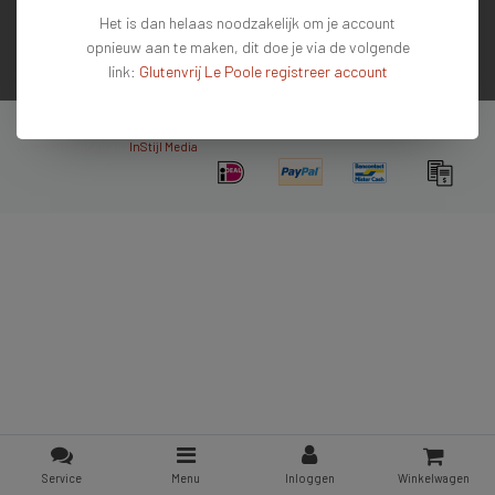
Het is dan helaas noodzakelijk om je account
Contactgegevens
opnieuw aan te maken, dit doe je via de volgende
link:
Glutenvrij Le Poole registreer account
Nieuwsbrief
Copyright © 2026 - De #1 glutenvrije webshop van Nederland & Belgie - All rights
reserved - Theme by
InStijl Media
Service
Menu
Inloggen
Winkelwagen