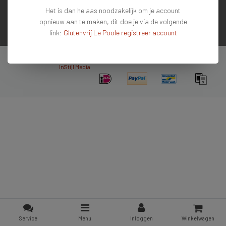
Het is dan helaas noodzakelijk om je account
Contactgegevens
opnieuw aan te maken, dit doe je via de volgende
link:
Glutenvrij Le Poole registreer account
Nieuwsbrief
Copyright © 2026 - De #1 glutenvrije webshop van Nederland & Belgie - All rights
reserved - Theme by
InStijl Media
Service
Menu
Inloggen
Winkelwagen