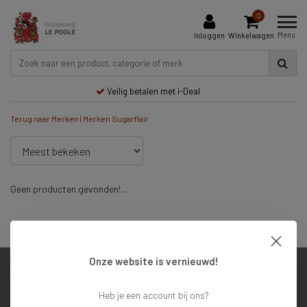
0
Menu
Inloggen
Winkelwagen
Veilig betalen met i-Deal
Terug naar Merken
|
Merken
Sugarflair
Geen producten gevonden!...
Veilig betalen met i-Deal
Onze website is vernieuwd!
Klantenservice
Heb je een account bij ons?
Mijn account