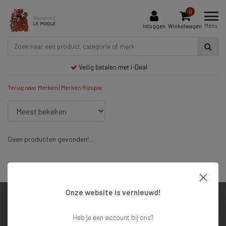
0
Menu
Inloggen
Winkelwagen
Veilig betalen met i-Deal
Terug naar Merken
|
Merken
Rizopia
Geen producten gevonden!...
Veilig betalen met i-Deal
Onze website is vernieuwd!
Klantenservice
Heb je een account bij ons?
Mijn account