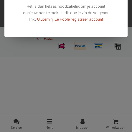
Het is dan helaas noodzakelijk om je account
Contactgegevens
opnieuw aan te maken, dit doe je via de volgende
link:
Glutenvrij Le Poole registreer account
Nieuwsbrief
Copyright © 2026 - De #1 glutenvrije webshop van Nederland & Belgie - All rights
reserved - Theme by
InStijl Media
Service
Menu
Inloggen
Winkelwagen