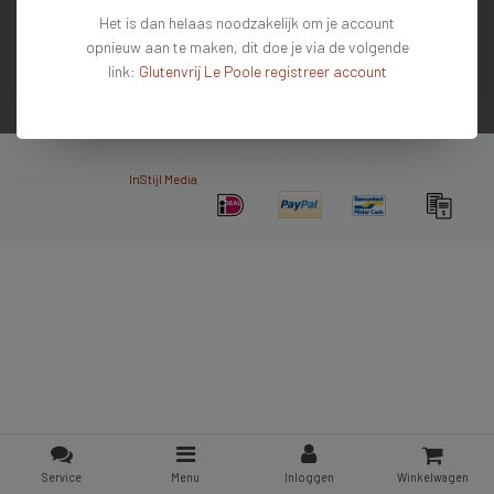
Het is dan helaas noodzakelijk om je account
Mijn account
opnieuw aan te maken, dit doe je via de volgende
Contactgegevens
link:
Glutenvrij Le Poole registreer account
Nieuwsbrief
Copyright © 2026 - De #1 glutenvrije webshop van Nederland & Belgie - All rights
reserved - Theme by
InStijl Media
Service
Menu
Inloggen
Winkelwagen