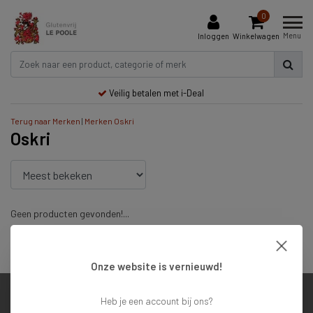
0
Menu
Inloggen
Winkelwagen
Veilig betalen met i-Deal
Terug naar Merken
|
Merken
Oskri
Oskri
Geen producten gevonden!...
Veilig betalen met i-Deal
Onze website is vernieuwd!
Heb je een account bij ons?
Klantenservice