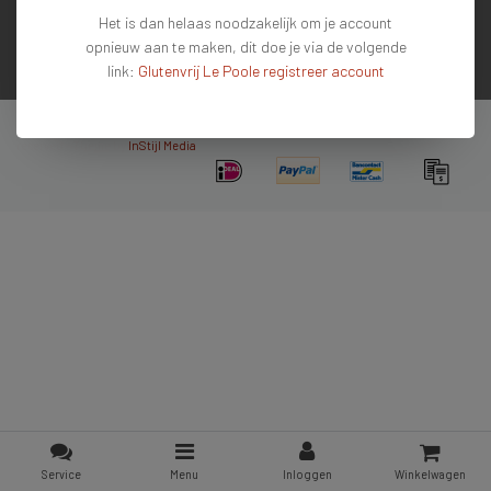
Het is dan helaas noodzakelijk om je account
Contactgegevens
opnieuw aan te maken, dit doe je via de volgende
link:
Glutenvrij Le Poole registreer account
Nieuwsbrief
Copyright © 2026 - De #1 glutenvrije webshop van Nederland & Belgie - All rights
reserved - Theme by
InStijl Media
Service
Menu
Inloggen
Winkelwagen