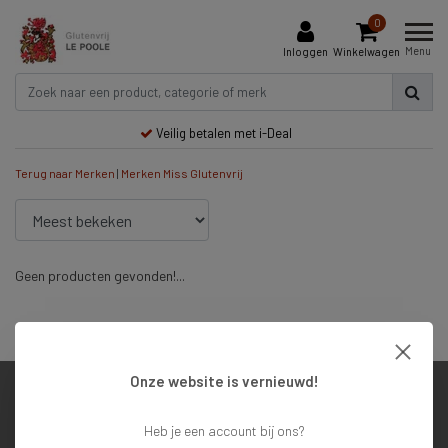
0
Menu
Inloggen
Winkelwagen
Veilig betalen met i-Deal
Terug naar Merken
|
Merken
Miss Glutenvrij
Geen producten gevonden!...
Veilig betalen met i-Deal
Onze website is vernieuwd!
Klantenservice
Heb je een account bij ons?
Mijn account