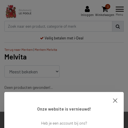
0
Menu
Inloggen
Winkelwagen
Veilig betalen met i-Deal
Terug naar Merken
|
Merken
Melvita
Melvita
Geen producten gevonden!...
Veilig betalen met i-Deal
Onze website is vernieuwd!
Heb je een account bij ons?
Klantenservice