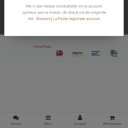
Het is dan helaas noodzakelijk om je account
Mijn account
opnieuw aan te maken, dit doe je via de volgende
Contactgegevens
link:
Glutenvrij Le Poole registreer account
Nieuwsbrief
Copyright © 2026 - De #1 glutenvrije webshop van Nederland & Belgie - All rights
reserved - Theme by
InStijl Media
Service
Menu
Inloggen
Winkelwagen