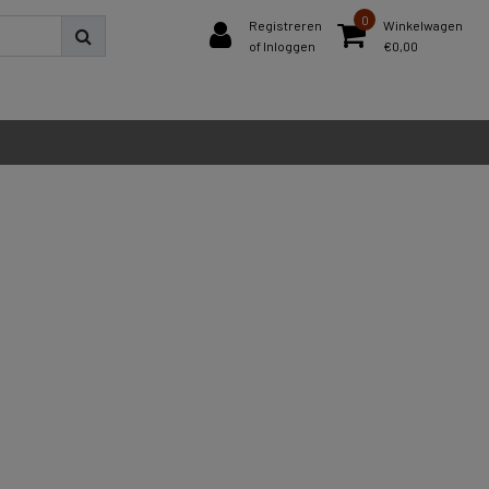
0
Registreren
Winkelwagen
of Inloggen
€0,00