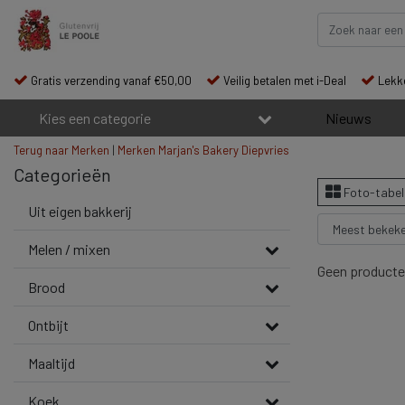
Gratis verzending vanaf €50,00
Veilig betalen met i-Deal
Lekke
Kies een categorie
Nieuws
Terug naar Merken
|
Merken
Marjan's Bakery Diepvries
Categorieën
Foto-tabel
Uit eigen bakkerij
Melen / mixen
Geen producte
Brood
Ontbijt
Maaltijd
Koek