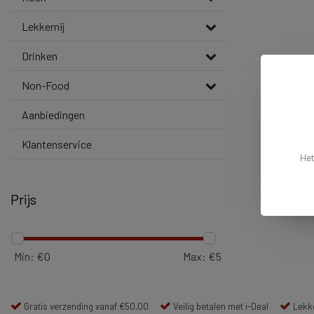
Lekkernij
Drinken
Non-Food
Aanbiedingen
Klantenservice
Het
Prijs
Min: €
0
Max: €
5
Gratis verzending vanaf €50,00
Veilig betalen met i-Deal
Lekke