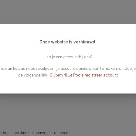
Onze website is vernieuwd!
Heb je een account bij ons?
 is dan helaas noodzakelijk om je account opnieuw aan te maken, dit doe je
de volgende link:
Glutenvrij Le Poole registreer account
rste assortiment glutenvrije producten