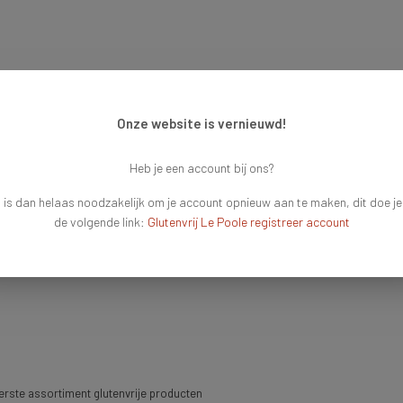
Onze website is vernieuwd!
Heb je een account bij ons?
 is dan helaas noodzakelijk om je account opnieuw aan te maken, dit doe je
de volgende link:
Glutenvrij Le Poole registreer account
rste assortiment glutenvrije producten