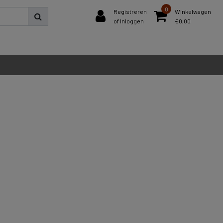
0
Registreren
Winkelwagen
of Inloggen
€0,00