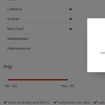
Lekkernij
Drinken
Non-Food
Aanbiedingen
Klantenservice
Het
Prijs
Min: €
0
Max: €
5
Gratis verzending vanaf €50,00
Veilig betalen met i-Deal
Lekke