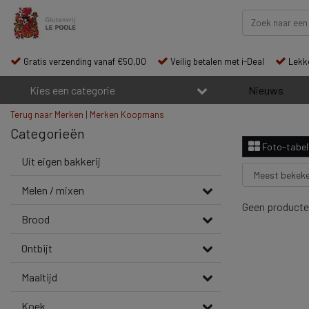
Gratis verzending vanaf €50,00
Veilig betalen met i-Deal
Lekke
Kies een categorie
Nieuws
Terug naar Merken
|
Merken
Koopmans
Categorieën
Foto-tabel
Uit eigen bakkerij
Melen / mixen
Geen producte
Brood
Ontbijt
Maaltijd
Koek