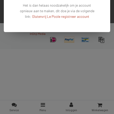
Het is dan helaas noodzakelijk om je account
Contactgegevens
opnieuw aan te maken, dit doe je via de volgende
link:
Glutenvrij Le Poole registreer account
Nieuwsbrief
Copyright © 2026 - De #1 glutenvrije webshop van Nederland & Belgie - All rights
reserved - Theme by
InStijl Media
Service
Menu
Inloggen
Winkelwagen