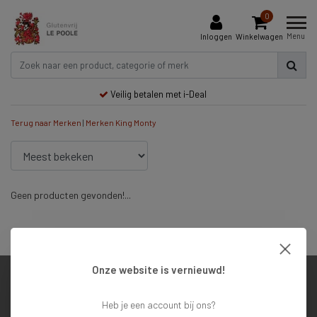
0
Menu
Inloggen
Winkelwagen
Veilig betalen met i-Deal
Terug naar Merken
|
Merken
King Monty
Geen producten gevonden!...
Veilig betalen met i-Deal
Onze website is vernieuwd!
Klantenservice
Heb je een account bij ons?
Mijn account