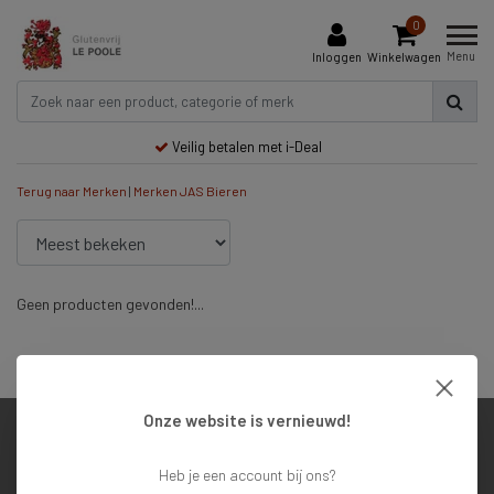
0
Menu
Inloggen
Winkelwagen
Veilig betalen met i-Deal
Terug naar Merken
|
Merken
JAS Bieren
Geen producten gevonden!...
Veilig betalen met i-Deal
Onze website is vernieuwd!
Klantenservice
Heb je een account bij ons?
Mijn account