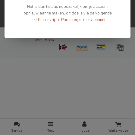
Het is dan helaas noodzakelijk om je account
Contactgegevens
opnieuw aan te maken, dit doe je via de volgende
link:
Glutenvrij Le Poole registreer account
Nieuwsbrief
Copyright © 2026 - De #1 glutenvrije webshop van Nederland & Belgie - All rights
reserved - Theme by
InStijl Media
Service
Menu
Inloggen
Winkelwagen