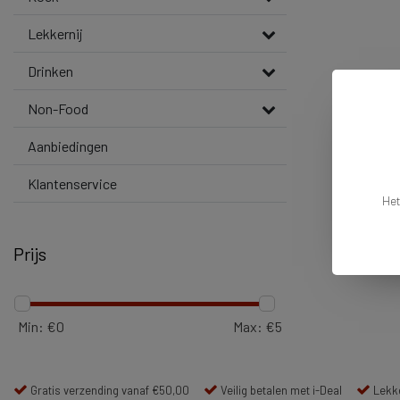
Lekkernij
Drinken
Non-Food
Aanbiedingen
Klantenservice
Het
Prijs
Min: €
0
Max: €
5
Gratis verzending vanaf €50,00
Veilig betalen met i-Deal
Lekke