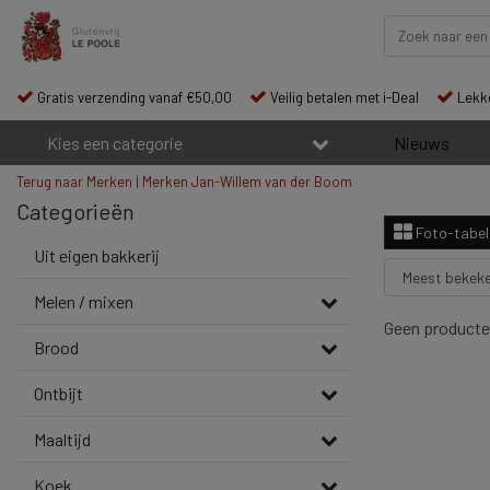
Gratis verzending vanaf €50,00
Veilig betalen met i-Deal
Lekke
Kies een categorie
Nieuws
Terug naar Merken
|
Merken
Jan-Willem van der Boom
Categorieën
Foto-tabel
Uit eigen bakkerij
Melen / mixen
Geen producte
Brood
Ontbijt
Maaltijd
Koek