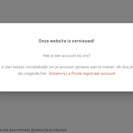
Onze website is vernieuwd!
Heb je een account bij ons?
 is dan helaas noodzakelijk om je account opnieuw aan te maken, dit doe je
de volgende link:
Glutenvrij Le Poole registreer account
rste assortiment glutenvrije producten