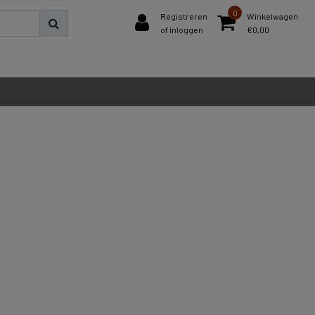
0
Registreren
Winkelwagen
of Inloggen
€0,00