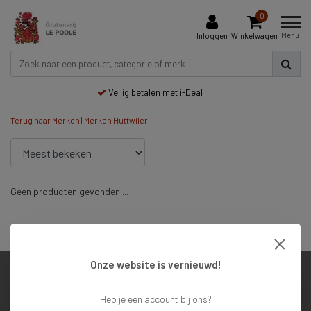
0
Menu
Inloggen
Winkelwagen
Veilig betalen met i-Deal
Terug naar Merken
|
Merken
Huttwiler
Geen producten gevonden!...
Veilig betalen met i-Deal
Onze website is vernieuwd!
Klantenservice
Heb je een account bij ons?
Mijn account