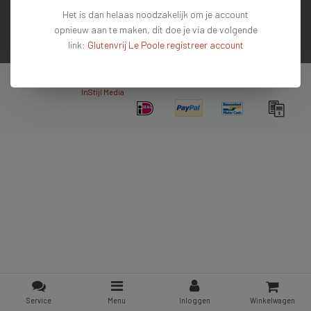
Het is dan helaas noodzakelijk om je account
Contactgegevens
opnieuw aan te maken, dit doe je via de volgende
link:
Glutenvrij Le Poole registreer account
Nieuwsbrief
Copyright © 2026 - De #1 glutenvrije webshop van Nederland & Belgie - All rights
reserved - Theme by
InStijl Media
Service
Menu
Inloggen
Winkelwagen