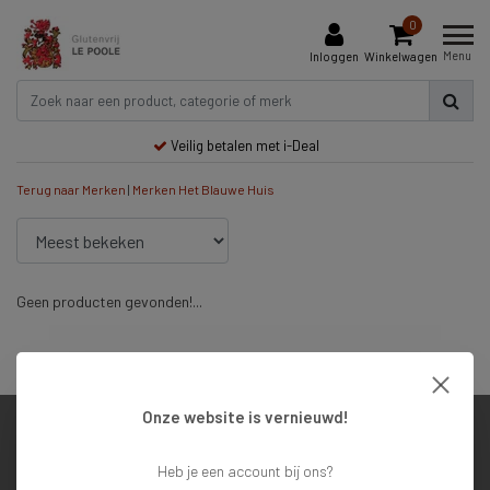
0
Menu
Inloggen
Winkelwagen
Veilig betalen met i-Deal
Terug naar Merken
|
Merken
Het Blauwe Huis
Geen producten gevonden!...
Veilig betalen met i-Deal
Onze website is vernieuwd!
Klantenservice
Heb je een account bij ons?
Mijn account