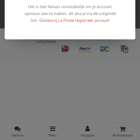
Het is dan helaas noodzakelijk om je account
Contactgegevens
opnieuw aan te maken, dit doe je via de volgende
link:
Glutenvrij Le Poole registreer account
Nieuwsbrief
Copyright © 2026 - De #1 glutenvrije webshop van Nederland & Belgie - All rights
reserved - Theme by
InStijl Media
Service
Menu
Inloggen
Winkelwagen