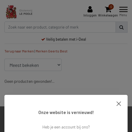
0
Menu
Inloggen
Winkelwagen
Veilig betalen met i-Deal
Terug naar Merken
|
Merken
Geerts Best
Geen producten gevonden!...
Veilig betalen met i-Deal
Onze website is vernieuwd!
Klantenservice
Heb je een account bij ons?
Mijn account