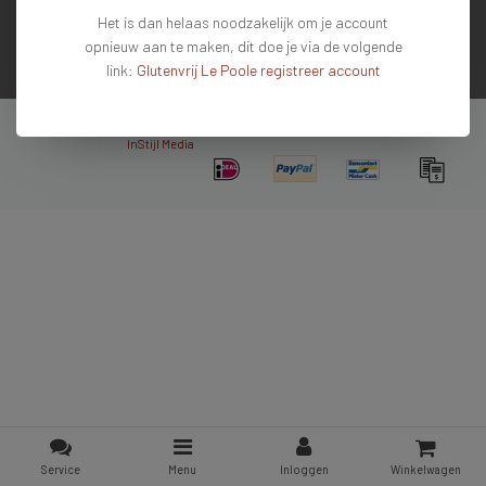
Het is dan helaas noodzakelijk om je account
Contactgegevens
opnieuw aan te maken, dit doe je via de volgende
link:
Glutenvrij Le Poole registreer account
Nieuwsbrief
Copyright © 2026 - De #1 glutenvrije webshop van Nederland & Belgie - All rights
reserved - Theme by
InStijl Media
Service
Menu
Inloggen
Winkelwagen