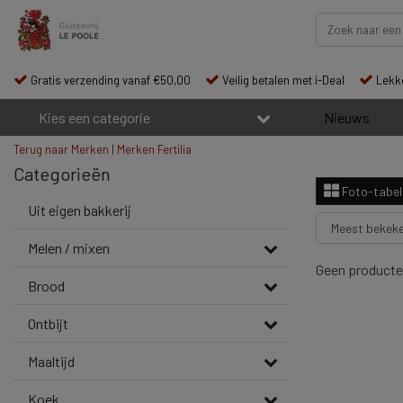
Gratis verzending vanaf €50,00
Veilig betalen met i-Deal
Lekke
Kies een categorie
Nieuws
Terug naar Merken
|
Merken
Fertilia
Categorieën
Foto-tabel
Uit eigen bakkerij
Melen / mixen
Geen producte
Brood
Ontbijt
Maaltijd
Koek