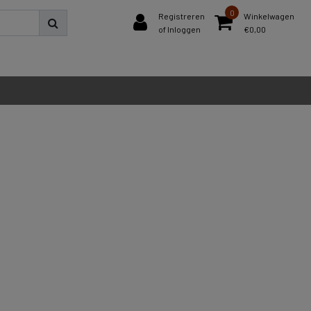
0
Registreren
Winkelwagen
of Inloggen
€0,00