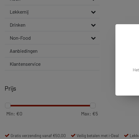
Lekkernij
Drinken
Non-Food
Aanbiedingen
Klantenservice
Het
Prijs
Min: €
0
Max: €
5
Gratis verzending vanaf €50,00
Veilig betalen met i-Deal
Lekke