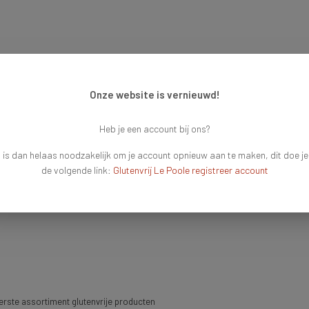
Onze website is vernieuwd!
Heb je een account bij ons?
 is dan helaas noodzakelijk om je account opnieuw aan te maken, dit doe je
de volgende link:
Glutenvrij Le Poole registreer account
rste assortiment glutenvrije producten