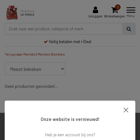
0
Menu
Inloggen
Winkelwagen
Veilig betalen met i-Deal
Terug naar Merken
|
Merken
Bonkies
Geen producten gevonden!...
Veilig betalen met i-Deal
Onze website is vernieuwd!
Klantenservice
Heb je een account bij ons?
Mijn account