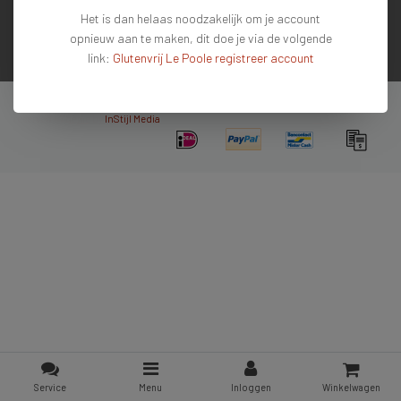
Het is dan helaas noodzakelijk om je account
Contactgegevens
opnieuw aan te maken, dit doe je via de volgende
link:
Glutenvrij Le Poole registreer account
Nieuwsbrief
Copyright © 2026 - De #1 glutenvrije webshop van Nederland & Belgie - All rights
reserved - Theme by
InStijl Media
Service
Menu
Inloggen
Winkelwagen