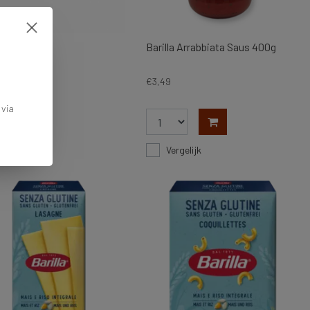
a Spaghetti
Barilla Arrabbiata Saus 400g
€3,49
 via
rgelijk
Vergelijk