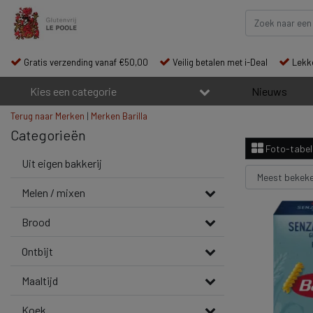
Gratis verzending vanaf €50,00
Veilig betalen met i-Deal
Lekke
Kies een categorie
Nieuws
Terug naar Merken
|
Merken
Barilla
Categorieën
Foto-tabel
Uit eigen bakkerij
Melen / mixen
Brood
Ontbijt
Maaltijd
Koek