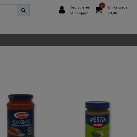
0
Registreren
Winkelwagen
of Inloggen
€0,00