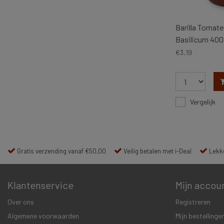
Barilla Tomat
Basilicum 400
€3,19
Vergelijk
Gratis verzending vanaf €50,00
Veilig betalen met i-Deal
Lekke
Klantenservice
Mijn accou
Over ons
Registreren
Algemene voorwaarden
Mijn bestellinge