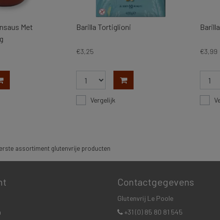
ensaus Met
Barilla Tortiglioni
Barill
g
€3,25
€3,99
Vergelijk
Ve
rste assortiment glutenvrije producten
nt
Contactgegevens
Glutenvrij Le Poole
n
+31 (0) 85 80 81 545