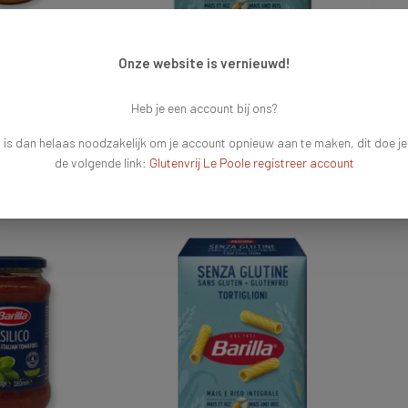
 Rosso
Barilla Penne Rigate
Barill
Onze website is vernieuwd!
€3,25
€3,25
Heb je een account bij ons?
 is dan helaas noodzakelijk om je account opnieuw aan te maken, dit doe je
de volgende link:
Glutenvrij Le Poole registreer account
Vergelijk
Ve