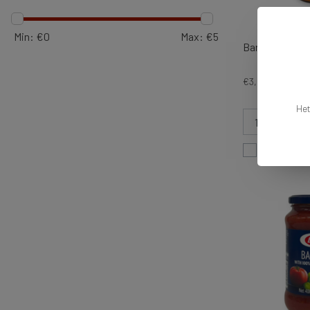
Min: €
0
Max: €
5
Barilla Pesto
€3,59
Het
Vergelijk