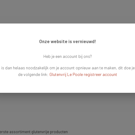
Onze website is vernieuwd!
Heb je een account bij ons?
 is dan helaas noodzakelijk om je account opnieuw aan te maken, dit doe je
de volgende link:
Glutenvrij Le Poole registreer account
rste assortiment glutenvrije producten