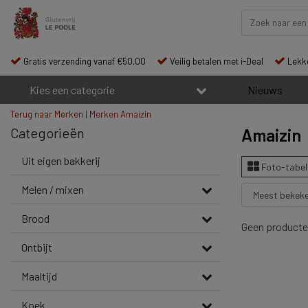
Gratis verzending vanaf €50,00
Veilig betalen met i-Deal
Lekke
Kies een categorie
Nieuws
Terug naar Merken
|
Merken
Amaizin
Categorieën
Amaizin
Uit eigen bakkerij
Foto-tabel
Melen / mixen
Brood
Geen producte
Ontbijt
Maaltijd
Koek