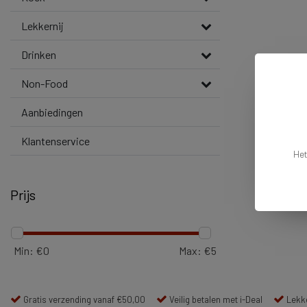
Lekkernij
Drinken
Non-Food
Aanbiedingen
Klantenservice
Het
Prijs
Min: €
0
Max: €
5
Gratis verzending vanaf €50,00
Veilig betalen met i-Deal
Lekke