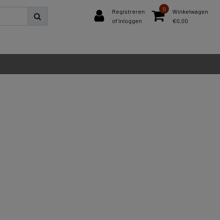
0
Registreren
Winkelwagen
of Inloggen
€0,00