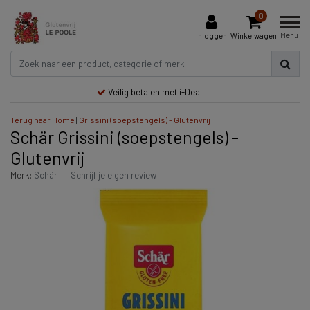
0
Menu
Inloggen
Winkelwagen
Veilig betalen met i-Deal
Terug naar Home
|
Grissini (soepstengels) - Glutenvrij
Schär Grissini (soepstengels) -
Glutenvrij
Merk:
Schär
|
Schrijf je eigen review