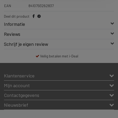
EAN
8410793262837
Deel dit product
Informatie
Reviews
Schrijf je eigen review
Veilig betalen met i-Deal
Klantenservice
Mijn account
Contactgegevens
Nieuwsbrief
Copyright © 2026 - De #1 glutenvrije webshop van Nederland & Belgie - All rights