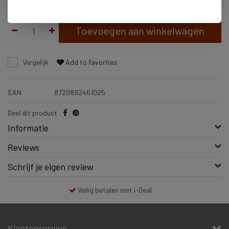
Op voorraad
Vandaag voor 16:00 besteld = vandaag verzonden
Toevoegen aan winkelwagen
Vergelijk
Add to favorites
EAN
8720892461025
Deel dit product
Informatie
Reviews
Schrijf je eigen review
Veilig betalen met i-Deal
Klantenservice