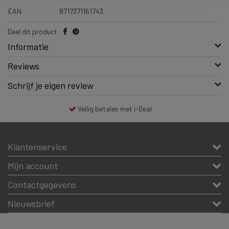
EAN
8717371161743
Deel dit product
Informatie
Reviews
Schrijf je eigen review
Veilig betalen met i-Deal
Klantenservice
Mijn account
Contactgegevens
Nieuwsbrief
Copyright © 2026 - De #1 glutenvrije webshop van Nederland & Belgie - All rights