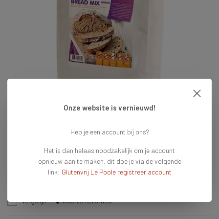
Onze website is vernieuwd!
Heb je een account bij ons?
€27,49
Het is dan helaas noodzakelijk om je account
opnieuw aan te maken, dit doe je via de volgende
Niet op voorraad
link:
Glutenvrij Le Poole registreer account
We doen ons best dit product zsm weer op voorraad te hebben.
Vergelijk
Add to favorites