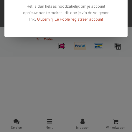
Het is dan helaas noodzakelijk om je account
Contactgegevens
opnieuw aan te maken, dit doe je via de volgende
link:
Glutenvrij Le Poole registreer account
Nieuwsbrief
Copyright © 2026 - De #1 glutenvrije webshop van Nederland & Belgie - All rights
reserved - Theme by
InStijl Media
Service
Menu
Inloggen
Winkelwagen