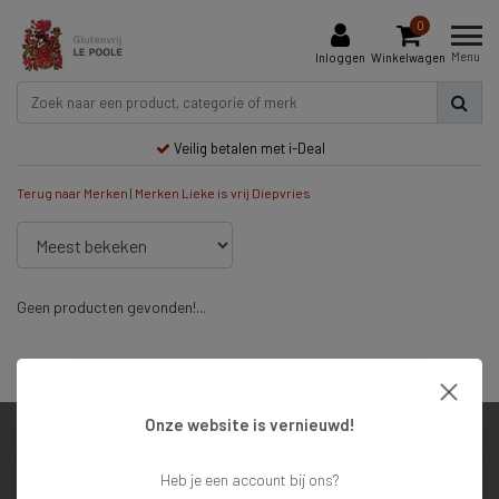
0
Menu
Inloggen
Winkelwagen
Veilig betalen met i-Deal
Terug naar Merken
|
Merken
Lieke is vrij Diepvries
Geen producten gevonden!...
Veilig betalen met i-Deal
Onze website is vernieuwd!
Klantenservice
Heb je een account bij ons?
Mijn account