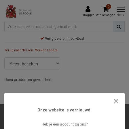
0
Menu
Inloggen
Winkelwagen
Veilig betalen met i-Deal
Terug naar Merken
|
Merken
Labeta
Geen producten gevonden!...
Veilig betalen met i-Deal
Onze website is vernieuwd!
Klantenservice
Heb je een account bij ons?
Mijn account