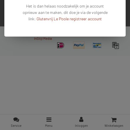
Het is dan helaas noodzakelijk om je account
Contactgegevens
opnieuw aan te maken, dit doe je via de volgende
link:
Glutenvrij Le Poole registreer account
Nieuwsbrief
Copyright © 2026 - De #1 glutenvrije webshop van Nederland & Belgie - All rights
reserved - Theme by
InStijl Media
Service
Menu
Inloggen
Winkelwagen