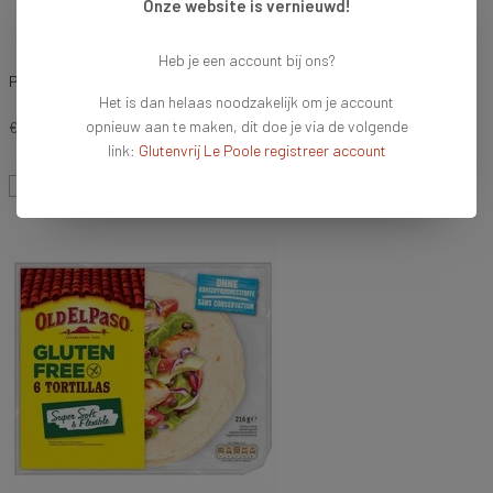
Onze website is vernieuwd!
Heb je een account bij ons?
Peak's Free From Cakemix Vanille
Het is dan helaas noodzakelijk om je account
opnieuw aan te maken, dit doe je via de volgende
€3,49
link:
Glutenvrij Le Poole registreer account
Vergelijk