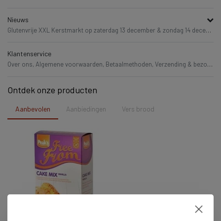
Nieuws
Glutenvrije XXL Kerstmarkt op zaterdag 13 december & zondag 14 december!,
Klantenservice
Over ons,
Algemene voorwaarden,
Betaalmethoden,
Verzending & bezorging,
Ontdek onze producten
Aanbevolen
Aanbiedingen
Vers brood