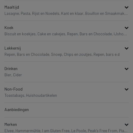
Maaltijd
Lasagne,
Pasta, Rijst en Noedels,
Kant en klaar,
Bouillon en Smaakmakers,
Koek
Biscuit en koekjes,
Cake en cakejes,
Repen, Bars en Chocolade,
IJshoorntjes
Lekkernij
Repen, Bars en Chocolade,
Snoep,
Chips en zoutjes,
Repen, bars e.d
Drinken
Bier,
Cider
Non-Food
Toastabags,
Huishoudartikelen
Aanbiedingen
Merken
Elvee,
Hammermühle,
I am Gluten Free,
Le Poole,
Peak's Free From,
Piaceri Mediterranei,