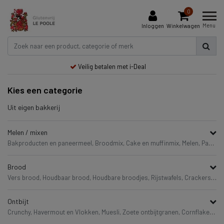
0
Menu
Inloggen
Winkelwagen
Veilig betalen met i-Deal
Kies een categorie
Uit eigen bakkerij
Melen / mixen
Bakproducten en paneermeel,
Broodmix,
Cake en muffinmix,
Melen,
Pannenkoekmix,
Brood
Vers brood,
Houdbaar brood,
Houdbare broodjes,
Rijstwafels,
Crackers en Knackebrod,
Ontbijt
Crunchy,
Havermout en Vlokken,
Muesli,
Zoete ontbijtgranen,
Cornflakes,
On