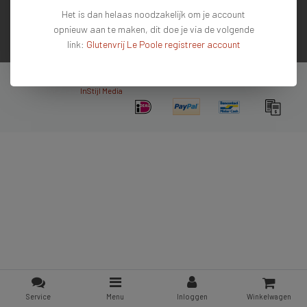
Het is dan helaas noodzakelijk om je account
Contactgegevens
opnieuw aan te maken, dit doe je via de volgende
link:
Glutenvrij Le Poole registreer account
Nieuwsbrief
Copyright © 2026 - De #1 glutenvrije webshop van Nederland & Belgie - All rights
reserved - Theme by
InStijl Media
Service
Menu
Inloggen
Winkelwagen