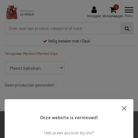
0
Menu
Inloggen
Winkelwagen
Veilig betalen met i-Deal
Terug naar Merken
|
Merken
Vigo
Geen producten gevonden!...
Veilig betalen met i-Deal
Onze website is vernieuwd!
Klantenservice
Heb je een account bij ons?
Mijn account