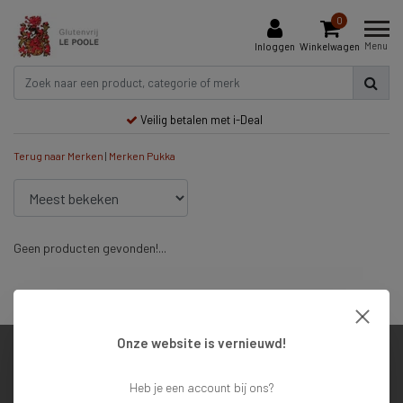
0
Menu
Inloggen
Winkelwagen
Veilig betalen met i-Deal
Terug naar Merken
|
Merken
Pukka
Geen producten gevonden!...
Veilig betalen met i-Deal
Onze website is vernieuwd!
Klantenservice
Heb je een account bij ons?
Mijn account