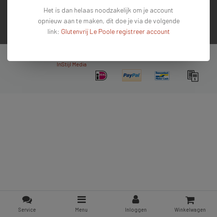
Het is dan helaas noodzakelijk om je account
Contactgegevens
opnieuw aan te maken, dit doe je via de volgende
link:
Glutenvrij Le Poole registreer account
Nieuwsbrief
Copyright © 2026 - De #1 glutenvrije webshop van Nederland & Belgie - All rights
reserved - Theme by
InStijl Media
Service
Menu
Inloggen
Winkelwagen