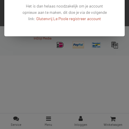
Het is dan helaas noodzakelijk om je account
Contactgegevens
opnieuw aan te maken, dit doe je via de volgende
link:
Glutenvrij Le Poole registreer account
Nieuwsbrief
Copyright © 2026 - De #1 glutenvrije webshop van Nederland & Belgie - All rights
reserved - Theme by
InStijl Media
Service
Menu
Inloggen
Winkelwagen