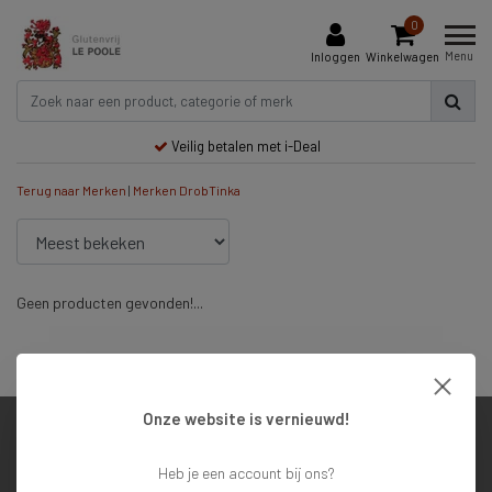
0
Menu
Inloggen
Winkelwagen
Veilig betalen met i-Deal
Terug naar Merken
|
Merken
DrobTinka
Geen producten gevonden!...
Veilig betalen met i-Deal
Onze website is vernieuwd!
Klantenservice
Heb je een account bij ons?
Mijn account